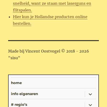
snelheid, want ze staan met laserguns en
flitspalen.
Hier kun je Hollandse producten online
bestellen.
Made bij Vincent Oostvogel © 2018 - 2026
"sisu"
home
submenu
info eigenaren
uitvouwe
submenu
# regio’s